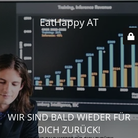
EatHappy AT
WIR SIND BALD WIEDER FÜR
DICH ZURÜCK!