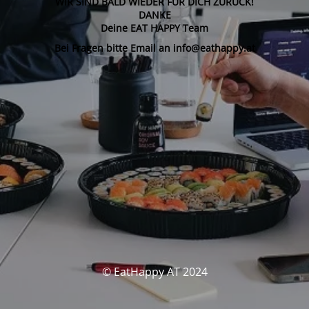
WIR SIND BALD WIEDER FÜR DICH ZURÜCK!
DANKE
Deine EAT HAPPY Team
Bei Fragen bitte Email an info@eathappy.at
© EatHappy AT 2024