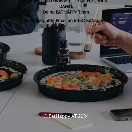
WIR SIND BALD WIEDER FÜR DICH ZURÜCK!
DANKE
Deine EAT HAPPY Team
Bei Fragen bitte Email an info@eathappy.at
© EatHappy AT 2024