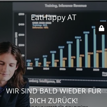
EatHappy AT
WIR SIND BALD WIEDER FÜR
DICH ZURÜCK!