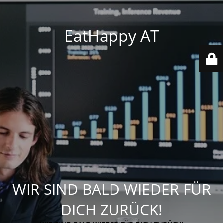
EatHappy AT
WIR SIND BALD WIEDER FÜR
DICH ZURÜCK!