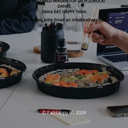
WIR SIND BALD WIEDER FÜR DICH ZURÜCK!
DANKE
Deine EAT HAPPY Team
Bei Fragen bitte Email an info@eathappy.at
© EatHappy AT 2024