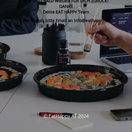
WIR SIND BALD WIEDER FÜR DICH ZURÜCK!
DANKE
Deine EAT HAPPY Team
Bei Fragen bitte Email an info@eathappy.at
© EatHappy AT 2024