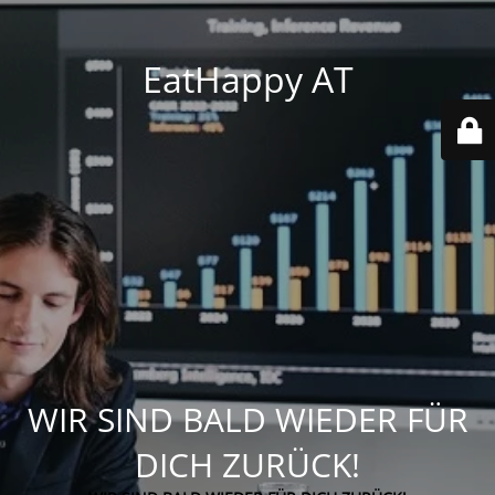
EatHappy AT
WIR SIND BALD WIEDER FÜR
DICH ZURÜCK!