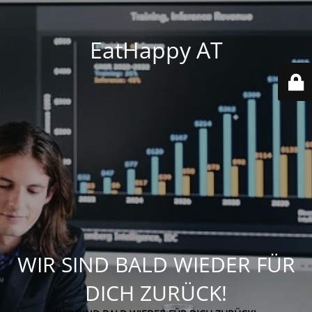
EatHappy AT
WIR SIND BALD WIEDER FÜR
DICH ZURÜCK!