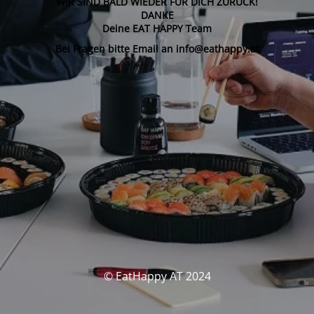
WIR SIND BALD WIEDER FÜR DICH ZURÜCK!
DANKE
Deine EAT HAPPY Team
Bei Fragen bitte Email an info@eathappy.at
© EatHappy AT 2024