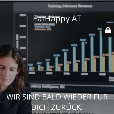
EatHappy AT
WIR SIND BALD WIEDER FÜR
DICH ZURÜCK!