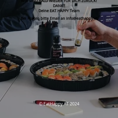
WIR SIND BALD WIEDER FÜR DICH ZURÜCK!
DANKE
Deine EAT HAPPY Team
Bei Fragen bitte Email an info@eathappy.at
© EatHappy AT 2024