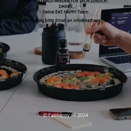
WIR SIND BALD WIEDER FÜR DICH ZURÜCK!
DANKE
Deine EAT HAPPY Team
Bei Fragen bitte Email an info@eathappy.at
© EatHappy AT 2024