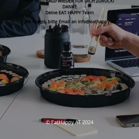
WIR SIND BALD WIEDER FÜR DICH ZURÜCK!
DANKE
Deine EAT HAPPY Team
Bei Fragen bitte Email an info@eathappy.at
© EatHappy AT 2024