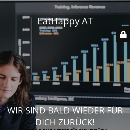
EatHappy AT
WIR SIND BALD WIEDER FÜR
DICH ZURÜCK!