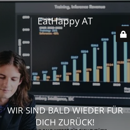
EatHappy AT
WIR SIND BALD WIEDER FÜR
DICH ZURÜCK!