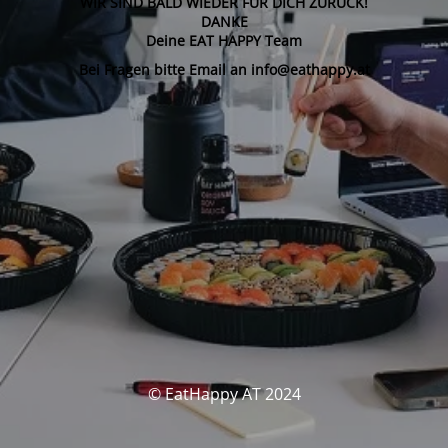
WIR SIND BALD WIEDER FÜR DICH ZURÜCK!
DANKE
Deine EAT HAPPY Team
Bei Fragen bitte Email an info@eathappy.at
© EatHappy AT 2024