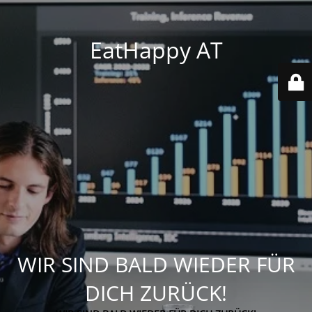
EatHappy AT
WIR SIND BALD WIEDER FÜR
DICH ZURÜCK!