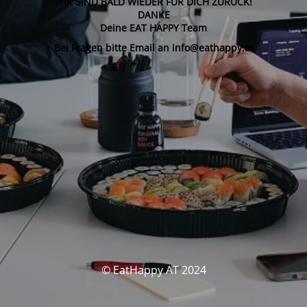
WIR SIND BALD WIEDER FÜR DICH ZURÜCK!
DANKE
Deine EAT HAPPY Team
Bei Fragen bitte Email an info@eathappy.at
© EatHappy AT 2024