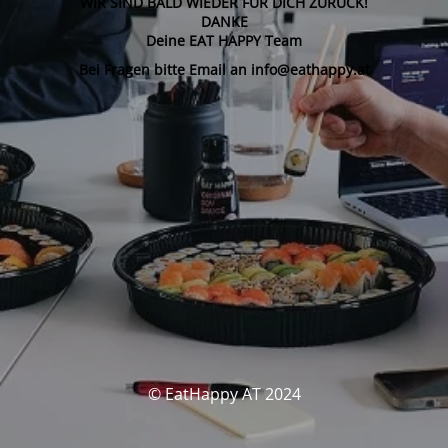
WIR SIND BALD WIEDER FÜR DICH ZURÜCK!
DANKE
Deine EAT HAPPY Team
Bei Fragen bitte Email an info@eathappy.at
© EatHappy AT 2024