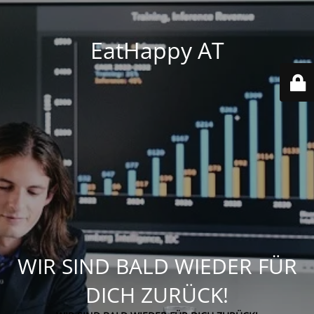
EatHappy AT
WIR SIND BALD WIEDER FÜR
DICH ZURÜCK!