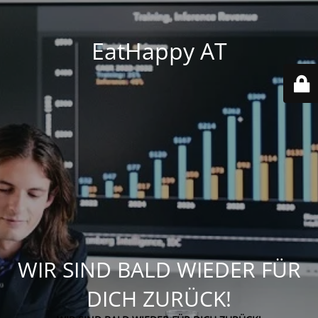
EatHappy AT
WIR SIND BALD WIEDER FÜR
DICH ZURÜCK!