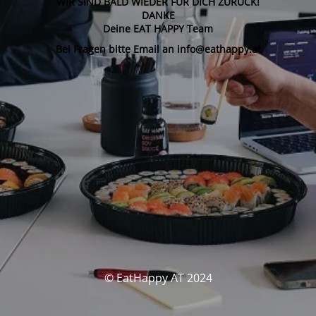
WIR SIND BALD WIEDER FÜR DICH ZURÜCK!
DANKE
Deine EAT HAPPY Team
Bei Fragen bitte Email an info@eathappy.at
© EatHappy AT 2024