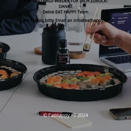
WIR SIND BALD WIEDER FÜR DICH ZURÜCK!
DANKE
Deine EAT HAPPY Team
Bei Fragen bitte Email an info@eathappy.at
© EatHappy AT 2024