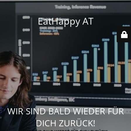
EatHappy AT
WIR SIND BALD WIEDER FÜR
DICH ZURÜCK!