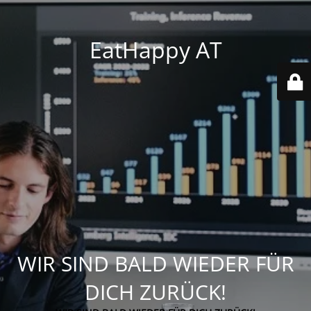
EatHappy AT
WIR SIND BALD WIEDER FÜR
DICH ZURÜCK!