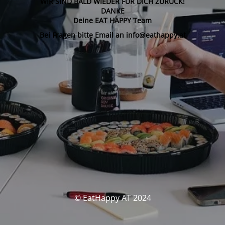
WIR SIND BALD WIEDER FÜR DICH ZURÜCK!
DANKE
Deine EAT HAPPY Team
Bei Fragen bitte Email an info@eathappy.at
© EatHappy AT 2024