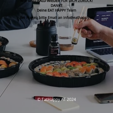
WIR SIND BALD WIEDER FÜR DICH ZURÜCK!
DANKE
Deine EAT HAPPY Team
Bei Fragen bitte Email an info@eathappy.at
© EatHappy AT 2024