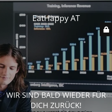
EatHappy AT
WIR SIND BALD WIEDER FÜR
DICH ZURÜCK!