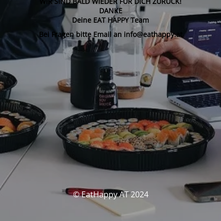
WIR SIND BALD WIEDER FÜR DICH ZURÜCK!
DANKE
Deine EAT HAPPY Team
Bei Fragen bitte Email an info@eathappy.at
© EatHappy AT 2024