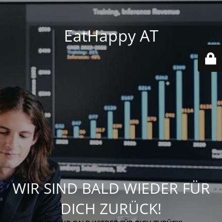
EatHappy AT
WIR SIND BALD WIEDER FÜR
DICH ZURÜCK!