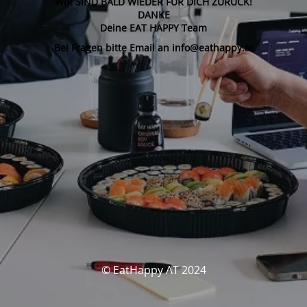
WIR SIND BALD WIEDER FÜR DICH ZURÜCK!
DANKE
Deine EAT HAPPY Team
Bei Fragen bitte Email an info@eathappy.at
© EatHappy AT 2024