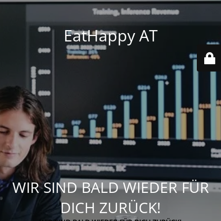
EatHappy AT
WIR SIND BALD WIEDER FÜR
DICH ZURÜCK!