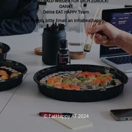
WIR SIND BALD WIEDER FÜR DICH ZURÜCK!
DANKE
Deine EAT HAPPY Team
Bei Fragen bitte Email an info@eathappy.at
© EatHappy AT 2024