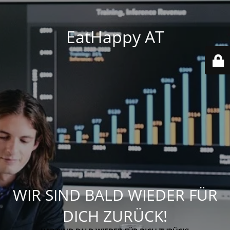
EatHappy AT
WIR SIND BALD WIEDER FÜR
DICH ZURÜCK!