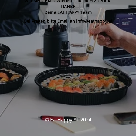
WIR SIND BALD WIEDER FÜR DICH ZURÜCK!
DANKE
Deine EAT HAPPY Team
Bei Fragen bitte Email an info@eathappy.at
© EatHappy AT 2024