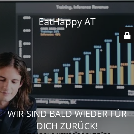
EatHappy AT
WIR SIND BALD WIEDER FÜR
DICH ZURÜCK!