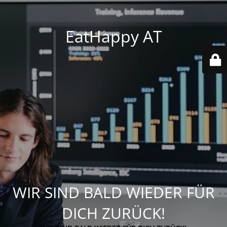
EatHappy AT
WIR SIND BALD WIEDER FÜR
DICH ZURÜCK!