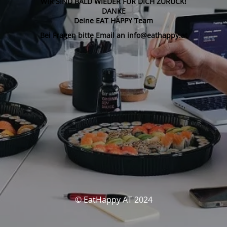
WIR SIND BALD WIEDER FÜR DICH ZURÜCK!
DANKE
Deine EAT HAPPY Team
Bei Fragen bitte Email an info@eathappy.at
© EatHappy AT 2024