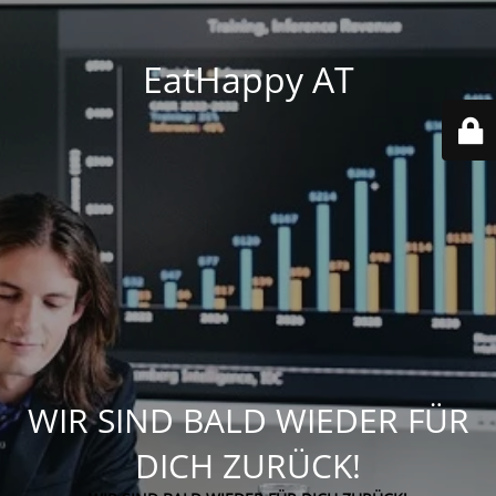
EatHappy AT
WIR SIND BALD WIEDER FÜR
DICH ZURÜCK!