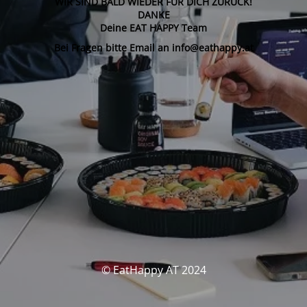
WIR SIND BALD WIEDER FÜR DICH ZURÜCK!
DANKE
Deine EAT HAPPY Team
Bei Fragen bitte Email an info@eathappy.at
© EatHappy AT 2024