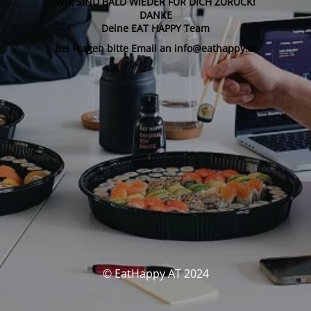
WIR SIND BALD WIEDER FÜR DICH ZURÜCK!
DANKE
Deine EAT HAPPY Team
Bei Fragen bitte Email an info@eathappy.at
© EatHappy AT 2024