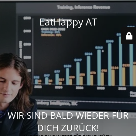
EatHappy AT
WIR SIND BALD WIEDER FÜR
DICH ZURÜCK!