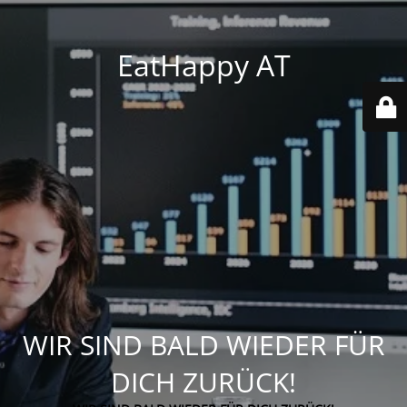
EatHappy AT
WIR SIND BALD WIEDER FÜR
DICH ZURÜCK!