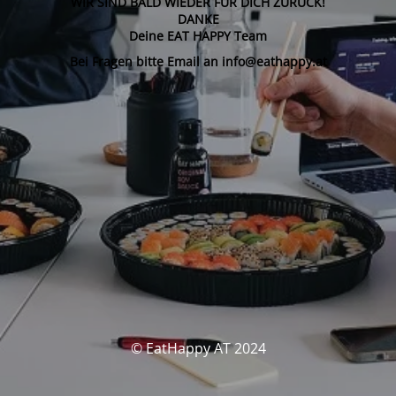
WIR SIND BALD WIEDER FÜR DICH ZURÜCK!
DANKE
Deine EAT HAPPY Team
Bei Fragen bitte Email an info@eathappy.at
© EatHappy AT 2024