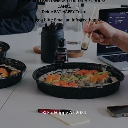
WIR SIND BALD WIEDER FÜR DICH ZURÜCK!
DANKE
Deine EAT HAPPY Team
Bei Fragen bitte Email an info@eathappy.at
© EatHappy AT 2024