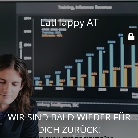
EatHappy AT
WIR SIND BALD WIEDER FÜR
DICH ZURÜCK!