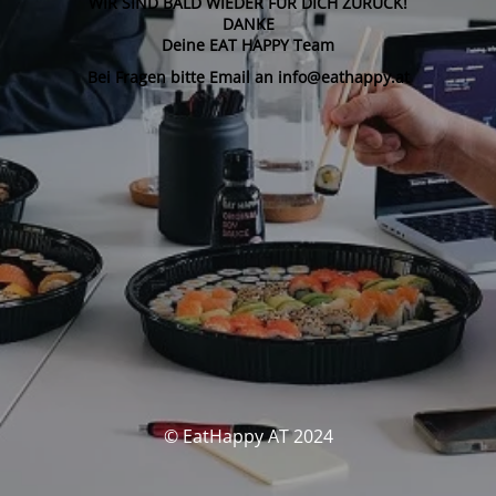
WIR SIND BALD WIEDER FÜR DICH ZURÜCK!
DANKE
Deine EAT HAPPY Team
Bei Fragen bitte Email an info@eathappy.at
© EatHappy AT 2024