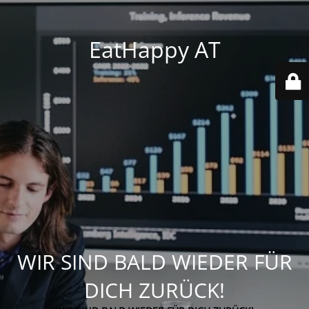
EatHappy AT
WIR SIND BALD WIEDER FÜR
DICH ZURÜCK!