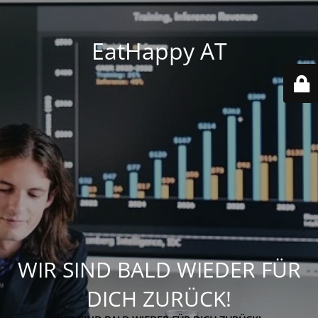
EatHappy AT
WIR SIND BALD WIEDER FÜR
DICH ZURÜCK!