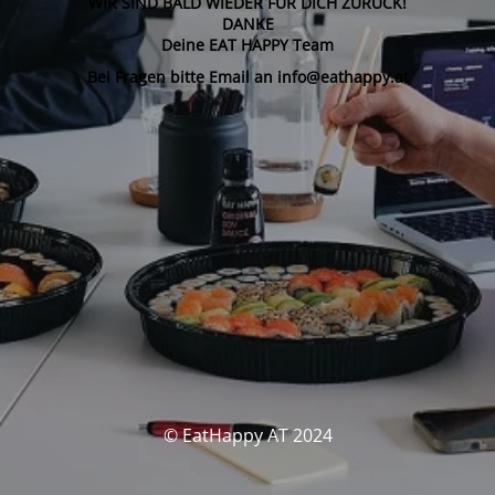
WIR SIND BALD WIEDER FÜR DICH ZURÜCK!
DANKE
Deine EAT HAPPY Team
Bei Fragen bitte Email an info@eathappy.at
© EatHappy AT 2024