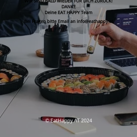
WIR SIND BALD WIEDER FÜR DICH ZURÜCK!
DANKE
Deine EAT HAPPY Team
Bei Fragen bitte Email an info@eathappy.at
© EatHappy AT 2024