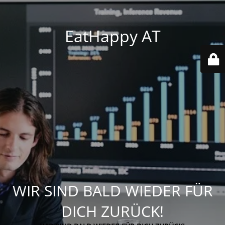
EatHappy AT
WIR SIND BALD WIEDER FÜR
DICH ZURÜCK!