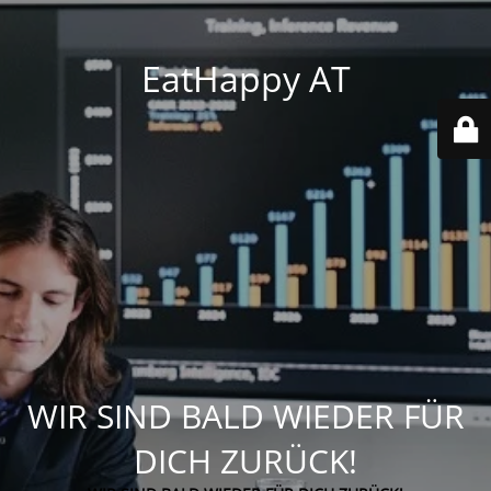
EatHappy AT
WIR SIND BALD WIEDER FÜR
DICH ZURÜCK!