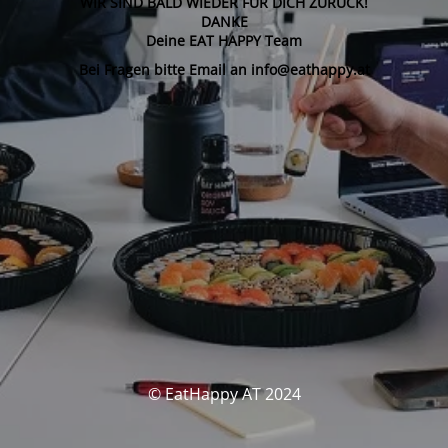
WIR SIND BALD WIEDER FÜR DICH ZURÜCK!
DANKE
Deine EAT HAPPY Team
Bei Fragen bitte Email an info@eathappy.at
© EatHappy AT 2024