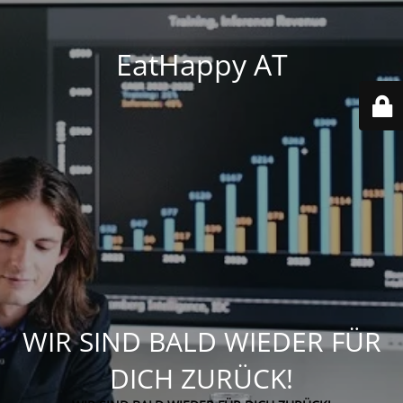
EatHappy AT
WIR SIND BALD WIEDER FÜR
DICH ZURÜCK!