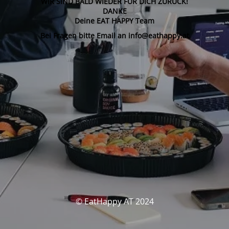
WIR SIND BALD WIEDER FÜR DICH ZURÜCK!
DANKE
Deine EAT HAPPY Team
Bei Fragen bitte Email an info@eathappy.at
© EatHappy AT 2024