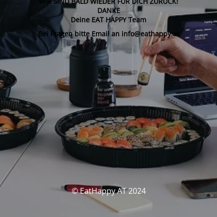
WIR SIND BALD WIEDER FÜR DICH ZURÜCK!
DANKE
Deine EAT HAPPY Team
Bei Fragen bitte Email an info@eathappy.at
© EatHappy AT 2024