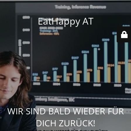
EatHappy AT
WIR SIND BALD WIEDER FÜR
DICH ZURÜCK!