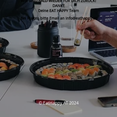
WIR SIND BALD WIEDER FÜR DICH ZURÜCK!
DANKE
Deine EAT HAPPY Team
Bei Fragen bitte Email an info@eathappy.at
© EatHappy AT 2024