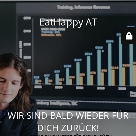
EatHappy AT
WIR SIND BALD WIEDER FÜR
DICH ZURÜCK!