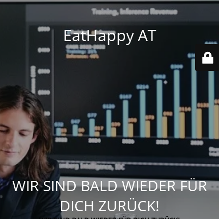
EatHappy AT
WIR SIND BALD WIEDER FÜR
DICH ZURÜCK!