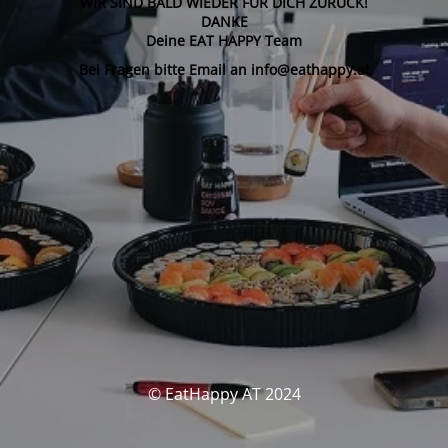
WIR SIND BALD WIEDER FÜR DICH ZURÜCK!
DANKE
Deine EAT HAPPY Team
Bei Fragen bitte Email an info@eathappy.at
© EatHappy AT 2024