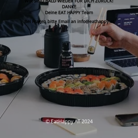
WIR SIND BALD WIEDER FÜR DICH ZURÜCK!
DANKE
Deine EAT HAPPY Team
Bei Fragen bitte Email an info@eathappy.at
© EatHappy AT 2024