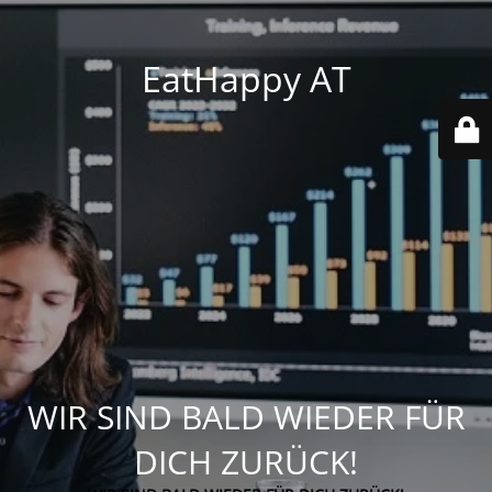
EatHappy AT
WIR SIND BALD WIEDER FÜR
DICH ZURÜCK!