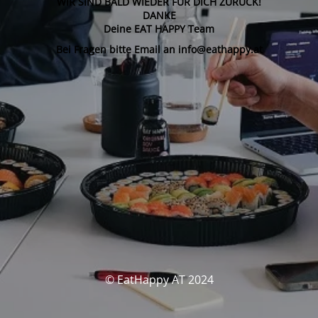
WIR SIND BALD WIEDER FÜR DICH ZURÜCK!
DANKE
Deine EAT HAPPY Team
Bei Fragen bitte Email an info@eathappy.at
© EatHappy AT 2024