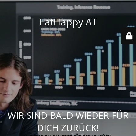
EatHappy AT
WIR SIND BALD WIEDER FÜR
DICH ZURÜCK!