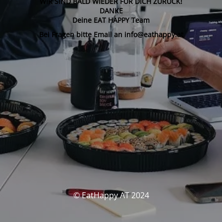
WIR SIND BALD WIEDER FÜR DICH ZURÜCK!
DANKE
Deine EAT HAPPY Team
Bei Fragen bitte Email an info@eathappy.at
© EatHappy AT 2024