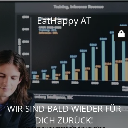
EatHappy AT
WIR SIND BALD WIEDER FÜR
DICH ZURÜCK!