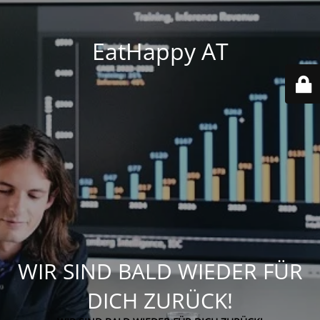
EatHappy AT
WIR SIND BALD WIEDER FÜR
DICH ZURÜCK!