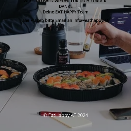
WIR SIND BALD WIEDER FÜR DICH ZURÜCK!
DANKE
Deine EAT HAPPY Team
Bei Fragen bitte Email an info@eathappy.at
© EatHappy AT 2024