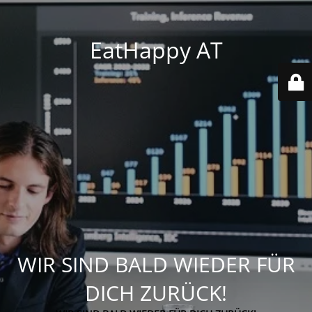
EatHappy AT
WIR SIND BALD WIEDER FÜR
DICH ZURÜCK!