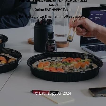
WIR SIND BALD WIEDER FÜR DICH ZURÜCK!
DANKE
Deine EAT HAPPY Team
Bei Fragen bitte Email an info@eathappy.at
© EatHappy AT 2024