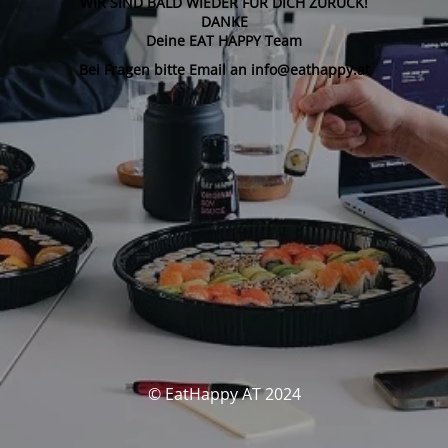
WIR SIND BALD WIEDER FÜR DICH ZURÜCK!
DANKE
Deine EAT HAPPY Team
Bei Fragen bitte Email an info@eathappy.at
© EatHappy AT 2024