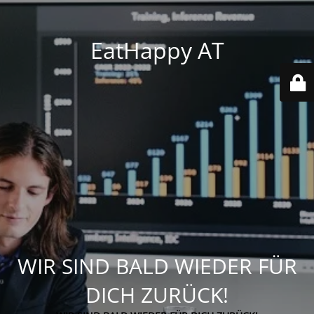
EatHappy AT
WIR SIND BALD WIEDER FÜR
DICH ZURÜCK!