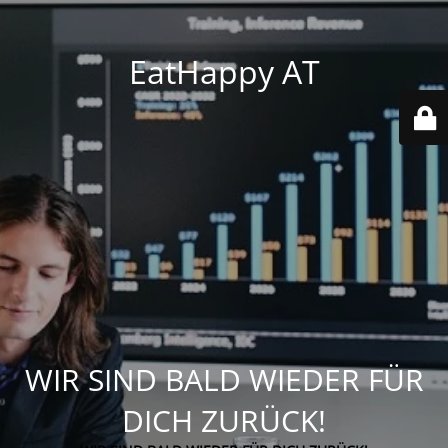
EatHappy AT
WIR SIND BALD WIEDER FÜR
DICH ZURÜCK!