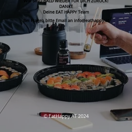
WIR SIND BALD WIEDER FÜR DICH ZURÜCK!
DANKE
Deine EAT HAPPY Team
Bei Fragen bitte Email an info@eathappy.at
© EatHappy AT 2024