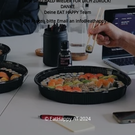
WIR SIND BALD WIEDER FÜR DICH ZURÜCK!
DANKE
Deine EAT HAPPY Team
Bei Fragen bitte Email an info@eathappy.at
© EatHappy AT 2024