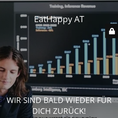
EatHappy AT
WIR SIND BALD WIEDER FÜR
DICH ZURÜCK!