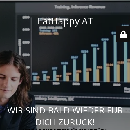
EatHappy AT
WIR SIND BALD WIEDER FÜR
DICH ZURÜCK!