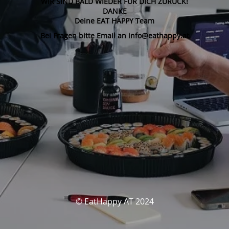
WIR SIND BALD WIEDER FÜR DICH ZURÜCK!
DANKE
Deine EAT HAPPY Team
Bei Fragen bitte Email an info@eathappy.at
© EatHappy AT 2024