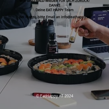
WIR SIND BALD WIEDER FÜR DICH ZURÜCK!
DANKE
Deine EAT HAPPY Team
Bei Fragen bitte Email an info@eathappy.at
© EatHappy AT 2024