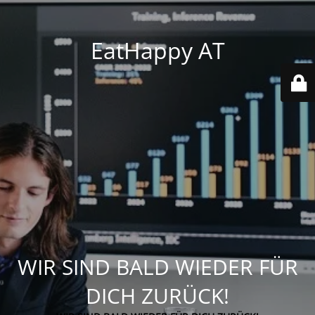
EatHappy AT
WIR SIND BALD WIEDER FÜR
DICH ZURÜCK!