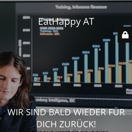
EatHappy AT
WIR SIND BALD WIEDER FÜR
DICH ZURÜCK!