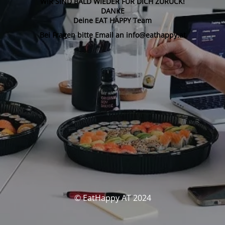
WIR SIND BALD WIEDER FÜR DICH ZURÜCK!
DANKE
Deine EAT HAPPY Team
Bei Fragen bitte Email an info@eathappy.at
© EatHappy AT 2024