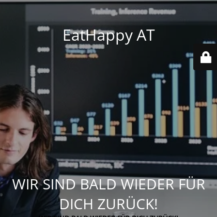
EatHappy AT
WIR SIND BALD WIEDER FÜR
DICH ZURÜCK!