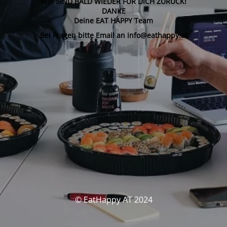
WIR SIND BALD WIEDER FÜR DICH ZURÜCK!
DANKE
Deine EAT HAPPY Team
Bei Fragen bitte Email an info@eathappy.at
© EatHappy AT 2024