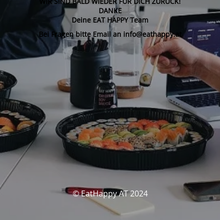
WIR SIND BALD WIEDER FÜR DICH ZURÜCK!
DANKE
Deine EAT HAPPY Team
Bei Fragen bitte Email an info@eathappy.at
© EatHappy AT 2024