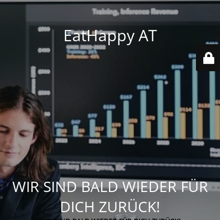
EatHappy AT
WIR SIND BALD WIEDER FÜR
DICH ZURÜCK!