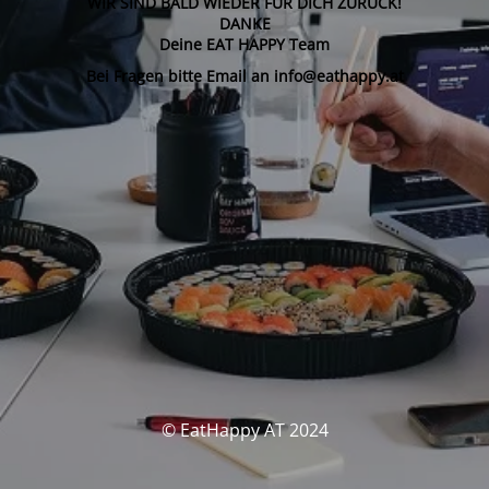
WIR SIND BALD WIEDER FÜR DICH ZURÜCK!
DANKE
Deine EAT HAPPY Team
Bei Fragen bitte Email an info@eathappy.at
© EatHappy AT 2024