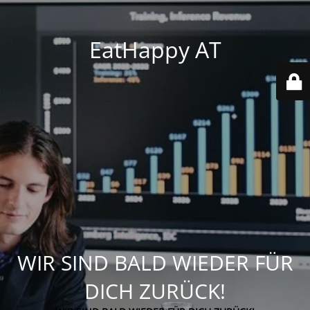
EatHappy AT
WIR SIND BALD WIEDER FÜR
DICH ZURÜCK!