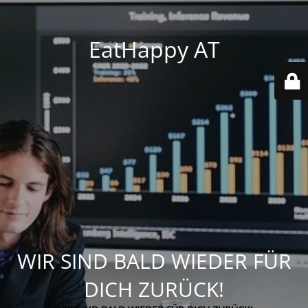
EatHappy AT
WIR SIND BALD WIEDER FÜR
DICH ZURÜCK!