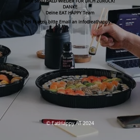
WIR SIND BALD WIEDER FÜR DICH ZURÜCK!
DANKE
Deine EAT HAPPY Team
Bei Fragen bitte Email an info@eathappy.at
© EatHappy AT 2024