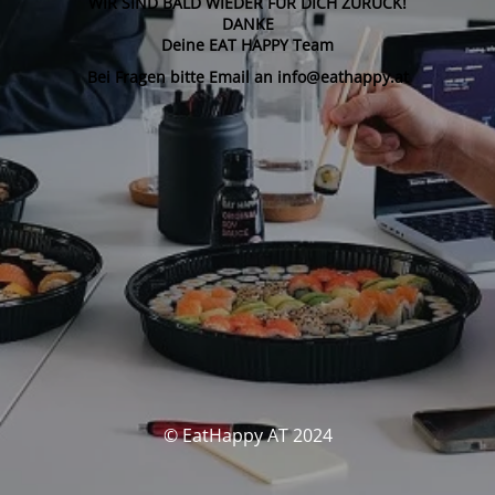
WIR SIND BALD WIEDER FÜR DICH ZURÜCK!
DANKE
Deine EAT HAPPY Team
Bei Fragen bitte Email an info@eathappy.at
© EatHappy AT 2024