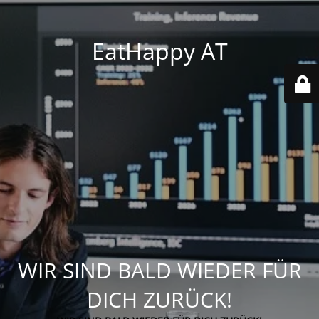
EatHappy AT
WIR SIND BALD WIEDER FÜR
DICH ZURÜCK!