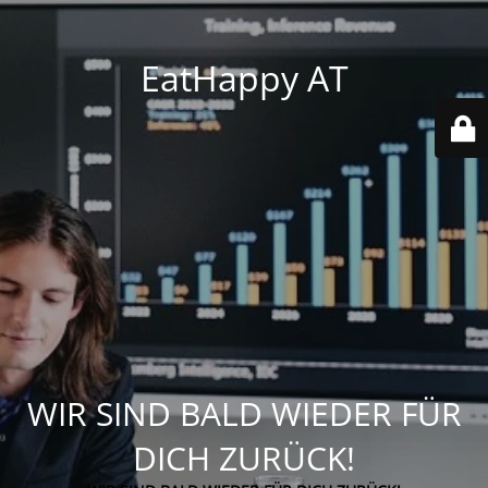
EatHappy AT
WIR SIND BALD WIEDER FÜR
DICH ZURÜCK!