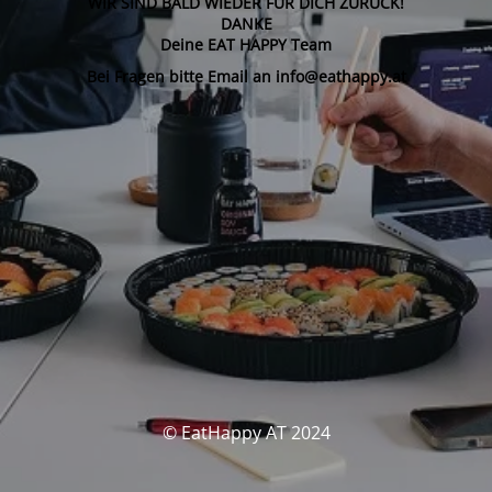
WIR SIND BALD WIEDER FÜR DICH ZURÜCK!
DANKE
Deine EAT HAPPY Team
Bei Fragen bitte Email an info@eathappy.at
© EatHappy AT 2024