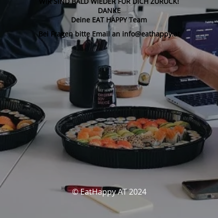
WIR SIND BALD WIEDER FÜR DICH ZURÜCK!
DANKE
Deine EAT HAPPY Team
Bei Fragen bitte Email an info@eathappy.at
© EatHappy AT 2024