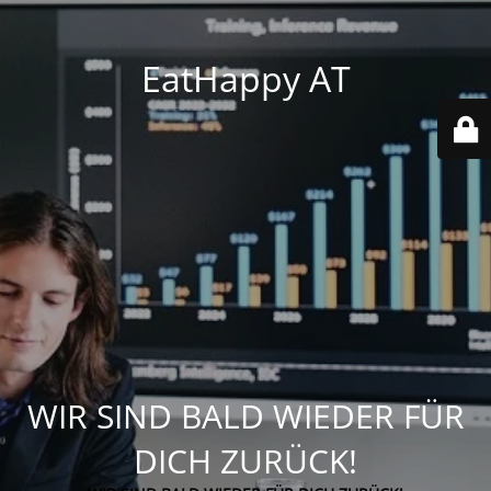
EatHappy AT
WIR SIND BALD WIEDER FÜR
DICH ZURÜCK!